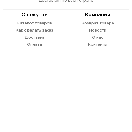
доставкой по всей стране
О покупке
Компания
Каталог товаров
Возврат товара
Как сделать заказ
Новости
Доставка
О нас
Оплата
Контакты
Обратная связь
г. Ростов-на-Дону,
пр. Стачки 302
E-mail:
info@
virgata.ru
8 (863) 301-27-67
ежедневно с 09.00 до 18.00
ЗАКАЗАТЬ ЗВОНОК