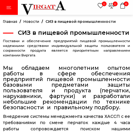
0
0
0
Главная
Новости
СИЗ в пищевой промышленности
СИЗ в пищевой промышленности
тки
Поставки и обеспечение предприятий пищевой промышленности
надежными средствами индивидуальной защиты пользователя и
сохранности продукта является приоритетным направлением
компании Виргата.
авники
Мы обладаем многолетним опытом
работы в сфере обеспечения
ки
предприятий пищевой промышленности
базовыми предметами защиты
пользователя и продукта (перчатки,
нарукавники, фартуки) и разработали
небольшие рекомендации по технике
безопасности и правильному подбору.
дежда
Внедрение системы менеджмента качества ХАССП с ее
требованиями по смене перчаток каждые 4 часа
работы сопровождается поиском нашими
иленовая пленка в