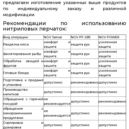
предлагаем изготовление указанных выше продуктов
по индивидуальному заказу и различной
модификации.
Рекомендации по использованию
нитриловых перчаток:
Вид операции:
NGV Sense
NGV PF-285
NGV POWER
комфорт и
усиленная
Разделка мяса
защита рук
зашита
защита
комфорт и
усиленная
Филетирование рыбы
защита рук
зашита
защита
Обработка овощей и
комфорт и
усиленная
защита рук
фруктов
зашита
защита
комфорт и
усиленная
Готовые блюда
защита рук
зашита
защита
Подготовка к продаже
допустимо
рекомендовано
допустимо
и упаковка
Производство
допустимо
рекомендовано
допустимо
напитков
Обращение с горячей
не
допустимо
рекомендовано
посудой
рекомендуется
обращение с
не
замороженными
допустимо
рекомендовано
рекомендуется
продуктами
Сортировка и
допустимо
допустимо
допустимо
дозировка