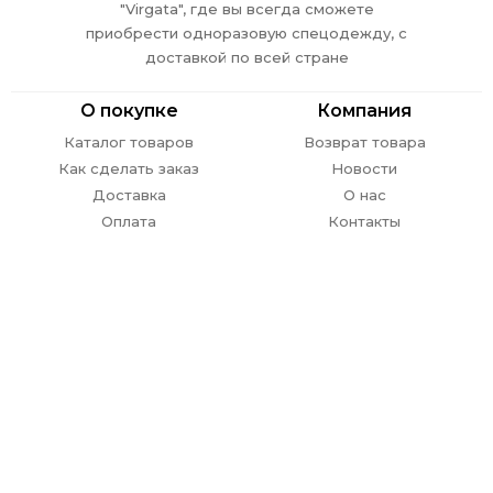
"Virgata", где вы всегда сможете
приобрести одноразовую спецодежду, с
доставкой по всей стране
О покупке
Компания
Каталог товаров
Возврат товара
Как сделать заказ
Новости
Доставка
О нас
Оплата
Контакты
Обратная связь
г. Ростов-на-Дону,
пр. Стачки 302
E-mail:
info@
virgata.ru
8 (863) 301-27-67
ежедневно с 09.00 до 18.00
ЗАКАЗАТЬ ЗВОНОК