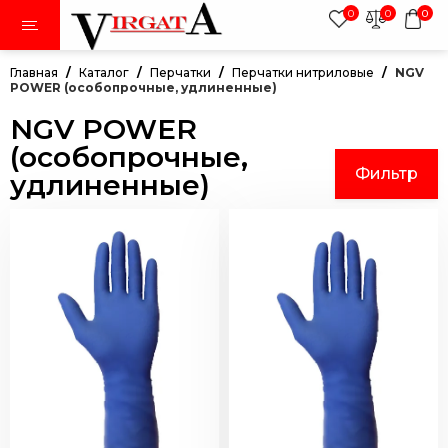
0
0
0
Главная
Каталог
Перчатки
Перчатки нитриловые
NGV
POWER (особопрочные, удлиненные)
NGV POWER
тки
(особопрочные,
Фильтр
удлиненные)
авники
по алфавиту
по цене
по рейтингу
ки
дежда
иленовая пленка в