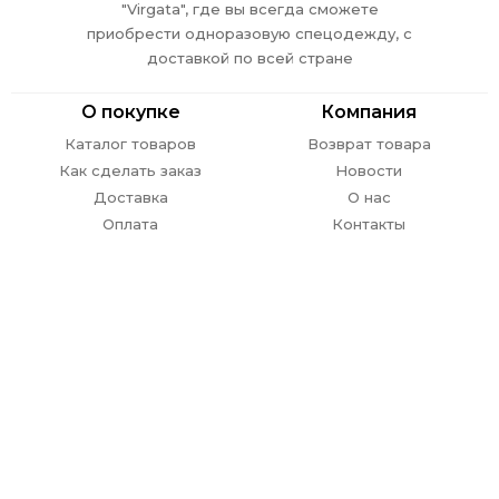
"Virgata", где вы всегда сможете
приобрести одноразовую спецодежду, с
доставкой по всей стране
О покупке
Компания
Каталог товаров
Возврат товара
Как сделать заказ
Новости
Доставка
О нас
Оплата
Контакты
Обратная связь
г. Ростов-на-Дону,
пр. Стачки 302
E-mail:
info@
virgata.ru
8 (863) 301-27-67
ежедневно с 09.00 до 18.00
ЗАКАЗАТЬ ЗВОНОК