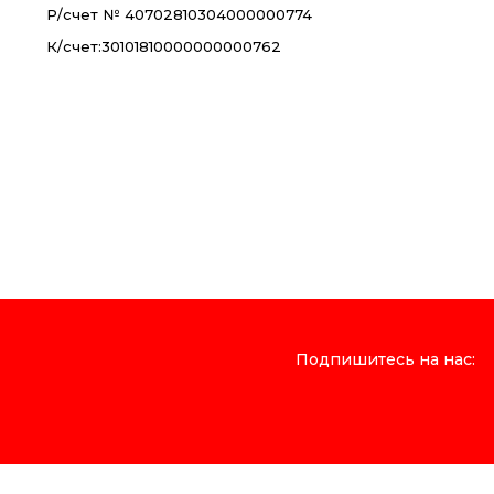
Р/счет № 40702810304000000774
К/счет:30101810000000000762
Подпишитесь на нас: