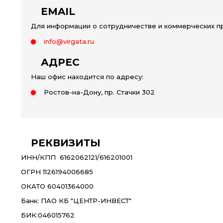
EMAIL
Для информации о сотрудничестве и коммерческих п
info@virgata.ru
АДРЕС
Наш офис находится по адресу:
Ростов-на-Дону
,
пр. Стачки 302
РЕКВИЗИТЫ
ИНН/КПП 6162062121/616201001
ОГРН 1126194006685
ОКАТО 60401364000
Банк: ПАО КБ "ЦЕНТР-ИНВЕСТ"
БИК:046015762