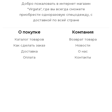
Добро пожаловать в интернет магазин
"Virgata", где вы всегда сможете
приобрести одноразовую спецодежду, с
доставкой по всей стране
О покупке
Компания
Каталог товаров
Возврат товара
Как сделать заказ
Новости
Доставка
О нас
Оплата
Контакты
Обратная связь
г. Ростов-на-Дону,
пр. Стачки 302
E-mail:
info@
virgata.ru
8 (863) 301-27-67
ежедневно с 09.00 до 18.00