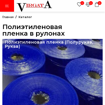
0
0
0
Главная
Каталог
Полиэтиленовая
пленка в рулонах
тки
Полиэтиленовая пленка (Полурукав,
Рукав)
авники
ки
дежда
иленовая пленка в