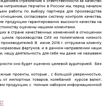
рждением стремления к ответственности за качество
а нитриловых перчаток в России мы, перед началом
ъем работы по выбору партнера для производства
тношения, согласовали систему контроля качества,
ие продукции гарантированно высокого качества на
остоинству оценены нашими клиентами.
щих в стране качественных изменений в отношении
 цикла производства СИЗ из полиэтилена низкого
 производителей. В июне 2016 г. отгружена клиенту
дноразовых фартуков, и в данном направлении наши
и, нашу деятельность для себя мы даже не называем
удности оно будет оценено целевой аудиторией. Без
жные проекты, которые , с большой уверенностью,
ь от импортных товаров, колебаний курсов валют,
елем продукции, с полным набором информационной