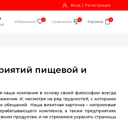
Вход
|
Регистрация
7
0
0
0
Избранное
Сравнение
Корзина
:00
приятий пищевой и
ия наша компания в основу своей философии всегда
ажения. И, несмотря на ряд трудностей, с которыми
ных обещаний. Наша визитная карточка – нитриловые
ерабатывающего комплекса, а также предприятиях
своим продуктам, и не стремимся украсить страницы