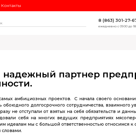
Контакты
8 (863) 301-27-6
ежедневно с 09:00 до 18
ЛИДЕРЫ ПРОДАЖ
 - надежный партнер пред
ности.
и самых амбициозных проектов. С начала своего основан
 обоюдного долгосрочного сотрудничества, взаимного ув
 разу не отступали от взятых на себя обязательств и дан
довали себя на многих ведущих предприятиях мясопер
оим идеалам мы с большой ответственностью относимся к 
 словами.