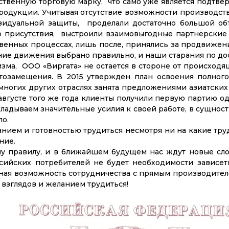
твенную торговую марку, что само уже является подтве
дукции. Учитывая отсутствие возможности производств
видуальной защиты, проделали достаточно большой об
 присутствия, выстроили взаимовыгодные партнерские о
енных процессах, лишь после, принялись за продвижен
ение движения выбрано правильно, и наши старания по д
ма, ООО «Виргата» не остается в стороне от происходя
тозамещения. В 2015 утвержден план освоения полного
о многих других отраслях занята предложениями азиатских
августе того же года клиенты получили первую партию о
ладываем значительные усилия к своей работе, в сущност
ло.
аранием и готовностью трудиться несмотря ни на какие тр
ние.
у правилу, и в ближайшем будущем нас ждут новые сло
сийских потребителей не будет необходимости зависет
чная возможность сотрудничества с прямым производит
взглядов и желанием трудиться!