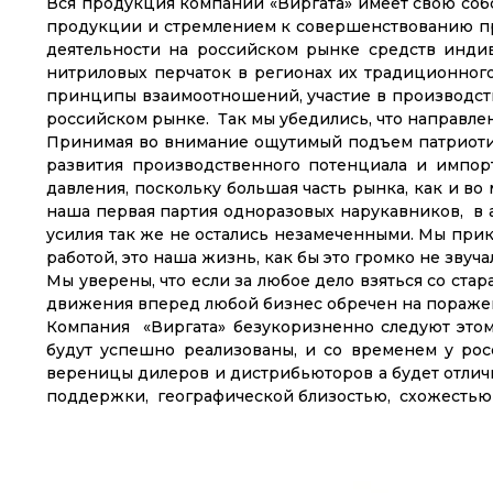
Вся продукция компании «Виргата» имеет свою собс
продукции и стремлением к совершенствованию про
деятельности на российском рынке средств инди
нитриловых перчаток в регионах их традиционного
принципы взаимоотношений, участие в производств
российском рынке. Так мы убедились, что направл
Принимая во внимание ощутимый подъем патриотиз
развития производственного потенциала и импор
давления, поскольку большая часть рынка, как и в
наша первая партия одноразовых нарукавников, в 
усилия так же не остались незамеченными. Мы прик
работой, это наша жизнь, как бы это громко не звуча
Мы уверены, что если за любое дело взяться со ст
движения вперед любой бизнес обречен на пораже
Компания «Виргата» безукоризненно следуют этом
будут успешно реализованы, и со временем у рос
вереницы дилеров и дистрибьюторов а будет отли
поддержки, географической близостью, схожестью 