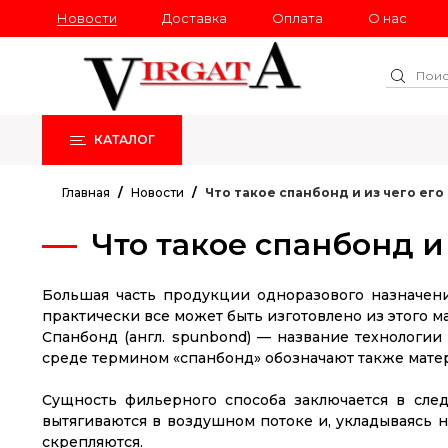
Новости
Доставка
Оплата
О нас
КАТАЛОГ
РАСПРОДАЖА
НОВИНКИ
Главная
Новости
Что такое спанбонд и из чего ег
Что такое спанбонд и
Большая часть продукции одноразового назначени
практически все может быть изготовлено из этого ма
Спанбонд (англ. spunbond) — название технологии
среде термином «спанбонд» обозначают также матер
Сущность фильерного способа заключается в сле
вытягиваются в воздушном потоке и, укладываясь 
скрепляются.