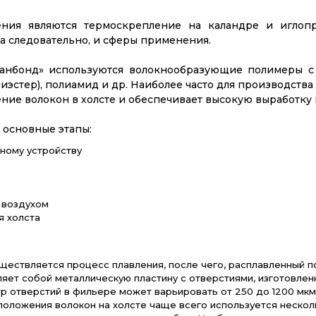
ния являются термоскрепление на каландре и иглопр
 а следовательно, и сферы применения.
спанбонд» используются волокнообразующие полимеры 
иэстер), полиамид и др. Наиболее часто для производств
ние волокон в холсте и обеспечивает высокую выработку 
 основные этапы:
ному устройству
 воздухом
я холста
уществляется процесс плавления, после чего, расплавленный
яет собой металлическую пластину с отверстиями, изготовле
р отверстий в фильере может варьировать от 250 до 1200 мк
положения волокон на холсте чаще всего используется несколь