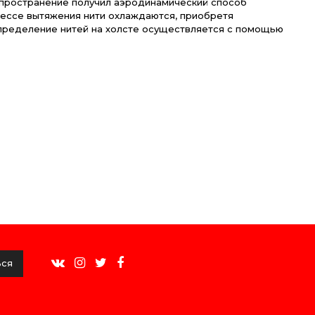
пространение получил аэродинамический способ
цессе вытяжения нити охлаждаются, приобретя
пределение нитей на холсте осуществляется с помощью
ься