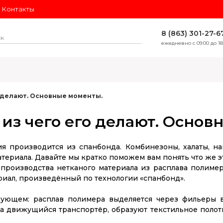
Контакты
8 (863) 301-27-6
ежедневно с 09:00 до 18
ЛИДЕРЫ ПРОДАЖ
о делают. Основные моменты.
 из чего его делают. Осно
я производится из спанбонда. Комбинезоны, халаты, н
териала. Давайте мы кратко поможем вам понять что же эт
 производства нетканого материала из расплава полим
иал, произведённый по технологии «спанбонд».
дующем: расплав полимера выделяется через фильеры 
на движущийся транспортёр, образуют текстильное поло