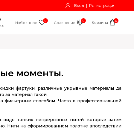
Вход
|
Регистрация
7
0
0
0
Избранное
Сравнение
Корзина
:00
вные моменты.
акидки фартуки, различные укрывные материалы да
о за материал такой.
ера фильерным способом. Часто в профессиональной
в виде тонких непрерывных нитей, которые затем
тно. Нити на сформированном полотне впоследствии