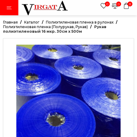
0
0
0
Главная
Каталог
Полиэтиленовая пленка в рулонах
Полиэтиленовая пленка (Полурукав, Рукав)
Рукав
полиэтиленовый 16 мкр. 30см х 500м
тки
авники
ки
дежда
иленовая пленка в