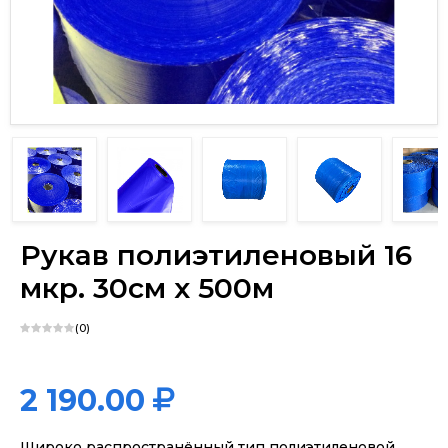
х
Рукав полиэтиленовый 16
мкр. 30см х 500м
(0)
2 190.00
Широко распространённый тип полиэтиленовой