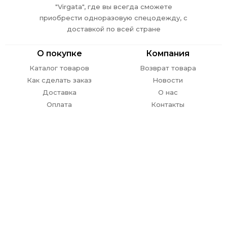
"Virgata", где вы всегда сможете
приобрести одноразовую спецодежду, с
доставкой по всей стране
О покупке
Компания
Каталог товаров
Возврат товара
Как сделать заказ
Новости
Доставка
О нас
Оплата
Контакты
Обратная связь
г. Ростов-на-Дону,
пр. Стачки 302
E-mail:
info@
virgata.ru
8 (863) 301-27-67
ежедневно с 09.00 до 18.00
ЗАКАЗАТЬ ЗВОНОК