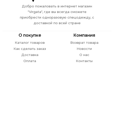
Добро пожаловать в интернет магазин
"Virgata", где вы всегда сможете
приобрести одноразовую спецодежду, с
доставкой по всей стране
О покупке
Компания
Каталог товаров
Возврат товара
Как сделать заказ
Новости
Доставка
О нас
Оплата
Контакты
Обратная связь
г. Ростов-на-Дону,
пр. Стачки 302
E-mail:
info@
virgata.ru
8 (863) 301-27-67
ежедневно с 09.00 до 18.00