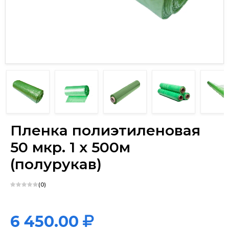
х
Пленка полиэтиленовая
50 мкр. 1 х 500м
(полурукав)
(0)
6 450.00