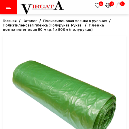
0
0
0
Главная
Каталог
Полиэтиленовая пленка в рулонах
Полиэтиленовая пленка (Полурукав, Рукав)
Пленка
полиэтиленовая 50 мкр. 1 х 500м (полурукав)
тки
авники
ки
дежда
иленовая пленка в