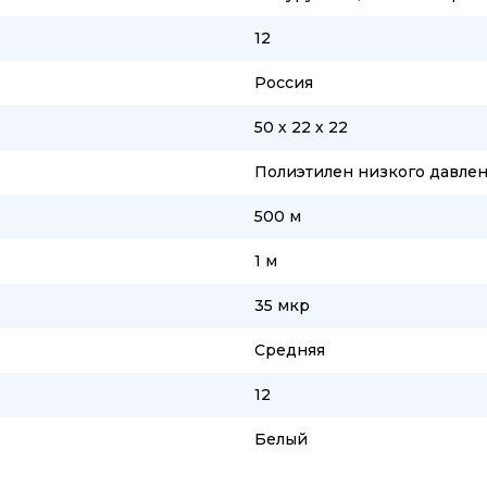
12
Россия
50 х 22 х 22
Полиэтилен низкого давле
500 м
1 м
35 мкр
Средняя
12
Белый