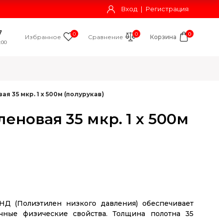
Вход
|
Регистрация
7
0
0
0
Избранное
Сравнение
Корзина
:00
я 35 мкр. 1 х 500м (полурукав)
еновая 35 мкр. 1 х 500м
НД (Полиэтилен низкого давления) обеспечивает
чные физические свойства. Толщина полотна 35