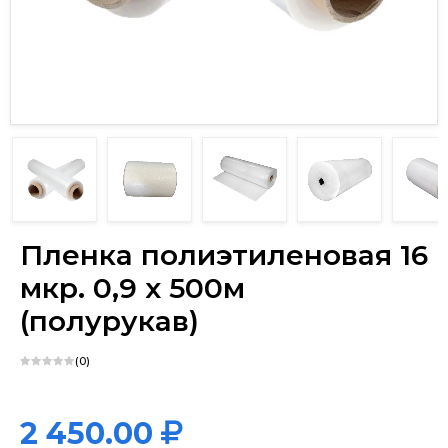
х
Пленка полиэтиленовая 16
мкр. 0,9 х 500м
(полурукав)
(0)
2 450.00