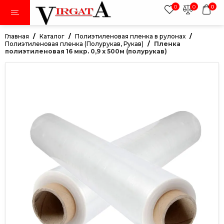
0
0
0
Главная
Каталог
Полиэтиленовая пленка в рулонах
Полиэтиленовая пленка (Полурукав, Рукав)
Пленка
полиэтиленовая 16 мкр. 0,9 х 500м (полурукав)
тки
авники
ки
дежда
иленовая пленка в