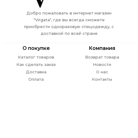
Добро пожаловать в интернет магазин
"Virgata", где вы всегда сможете
приобрести одноразовую спецодежду, с
доставкой по всей стране
О покупке
Компания
Каталог товаров
Возврат товара
Как сделать заказ
Новости
Доставка
О нас
Оплата
Контакты
Обратная связь
г. Ростов-на-Дону,
пр. Стачки 302
E-mail:
info@
virgata.ru
8 (863) 301-27-67