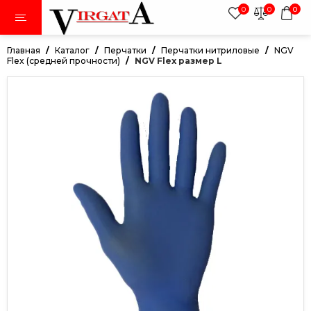
0
0
0
Главная
Каталог
Перчатки
Перчатки нитриловые
NGV
Flex (средней прочности)
NGV Flex размер L
тки
авники
ки
дежда
иленовая пленка в