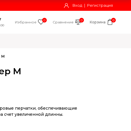
Вход
|
Регистрация
7
0
0
0
Избранное
Сравнение
Корзина
:00
р M
ер M
ровые перчатки, обеспечивающие
а счет увеличенной длинны.