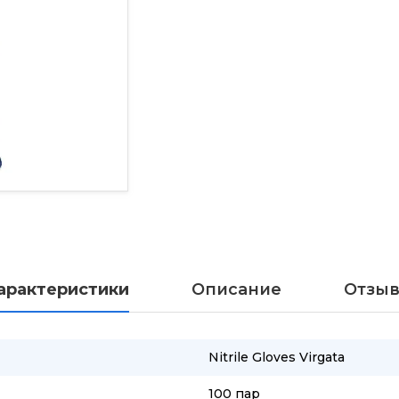
Под заказ
арактеристики
Описание
Отзы
Nitrile Gloves Virgatа
100 пар