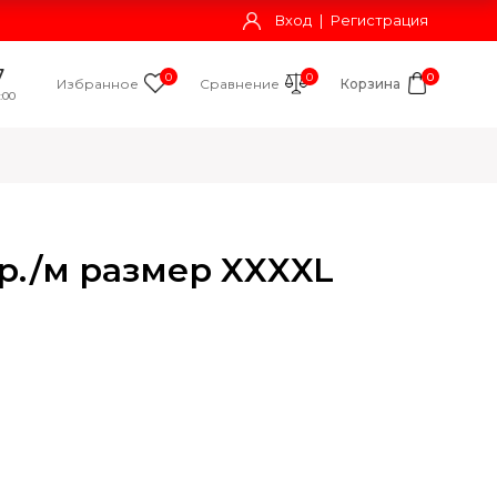
Вход
|
Регистрация
7
0
0
0
Избранное
Сравнение
Корзина
:00
р./м размер XXXXL