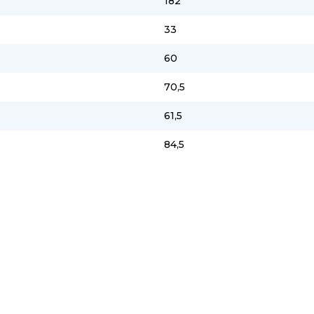
182
33
60
70,5
61,5
84,5