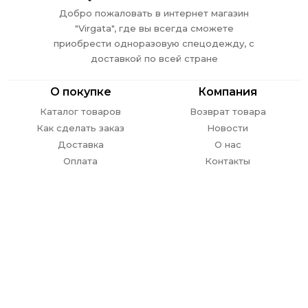
Добро пожаловать в интернет магазин
"Virgata", где вы всегда сможете
приобрести одноразовую спецодежду, с
доставкой по всей стране
О покупке
Компания
Каталог товаров
Возврат товара
Как сделать заказ
Новости
Доставка
О нас
Оплата
Контакты
Обратная связь
г. Ростов-на-Дону,
пр. Стачки 302
E-mail:
info@
virgata.ru
8 (863) 301-27-67
ежедневно с 09.00 до 18.00