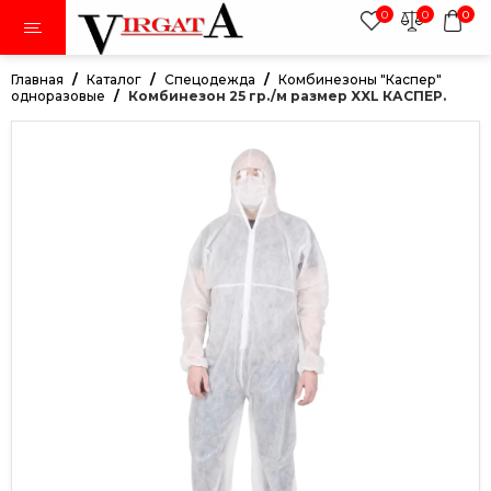
0
0
0
Главная
Каталог
Cпецодежда
Комбинезоны "Каспер"
одноразовые
Комбинезон 25 гр./м размер XXL КАСПЕР.
тки
авники
ки
дежда
иленовая пленка в