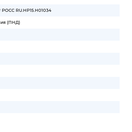
№ РОСС RU.HP15.H01034
ия (ПНД)