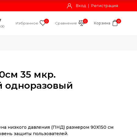
Вход
|
Регистрация
7
0
0
0
Избранное
Сравнение
Корзина
:00
0см 35 мкр.
й одноразовый
на низкого давления (ПНД) размером 90Х150 см
овень защиты пользователей.