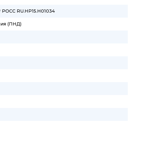
№ РОСС RU.HP15.H01034
ия (ПНД)