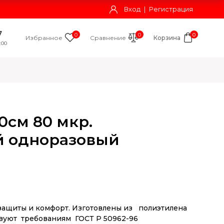
Вход
|
Регистрация
7
0
0
0
Избранное
Сравнение
Корзина
:00
0см 80 мкр.
й одноразовый
ащиты и комфорт. Изготовлены из полиэтилена
твуют требованиям ГОСТ Р 50962-96