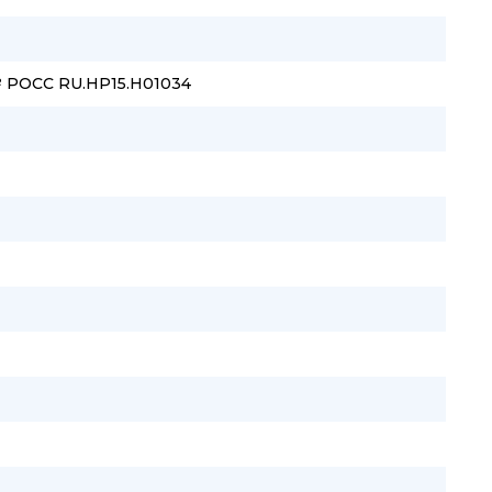
№ РОСС RU.HP15.H01034