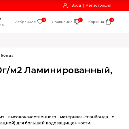
Вход
|
Регистрация
7
0
0
0
Избранное
Сравнение
Корзина
:00
нбонда
40г/м2 Ламинированный,
из высококачественного материала-спанбонда с
ацией) для большей водозащищенности.