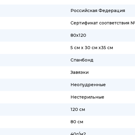
Российская Федерация
Сертификат соответствия 
80х120
5 см х 30 см х35 см
Спанбонд
Завязки
Неопудренные
Нестерильные
120 см
80 см
40г/м2